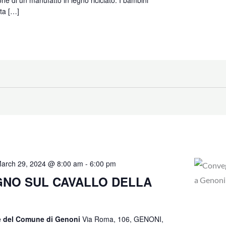
one di un manufatto in legno riciclato. I bambini
sta […]
arch 29, 2024 @ 8:00 am
-
6:00 pm
NO SUL CAVALLO DELLA
e del Comune di Genoni
Via Roma, 106, GENONI,