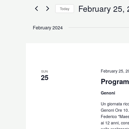
Views
February 25,
for
Today
Navigation
Events
Select
by
date.
February 2024
Keyword.
February 25, 
SUN
25
Programm
Genoni
Un giornata ricc
Genoni Ore 10.3
Federico "Maestr
ai 12 anni, cons