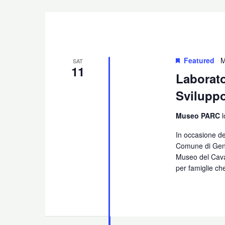
Featured
M
SAT
11
Laborato
Sviluppo
Museo PARC
In occasione del
Comune di Geno
Museo del Caval
per famiglie che