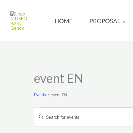
Skip
content
to
HOME
PROPOSAL
content
event EN
Events
Events
event EN
Events
Enter
Search
Keyword.
and
Search