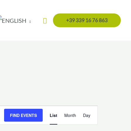
Search
+39 339 16 76 863
Event
FIND EVENTS
List
Month
Day
Views
Navigation