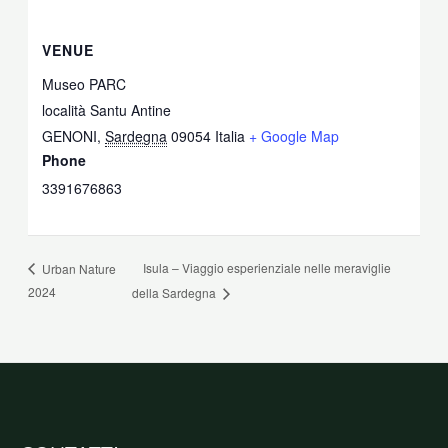
VENUE
Museo PARC
località Santu Antine
GENONI
,
Sardegna
09054
Italia
+ Google Map
Phone
3391676863
Isula – Viaggio esperienziale nelle meraviglie
Urban Nature
2024
della Sardegna