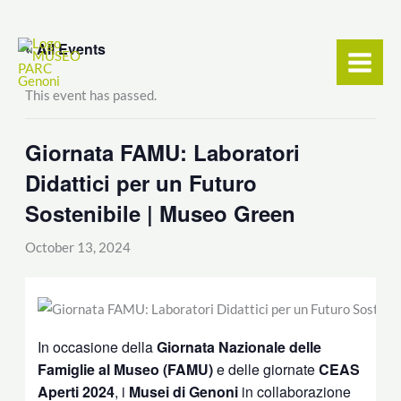
Skip
content
to
« All Events
content
This event has passed.
Giornata FAMU: Laboratori
Didattici per un Futuro
Sostenibile | Museo Green
October 13, 2024
In occasione della
Giornata Nazionale delle
Famiglie al Museo (FAMU)
e delle giornate
CEAS
Aperti 2024
, i
Musei di Genoni
in collaborazione