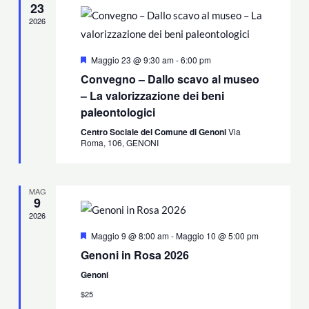
Navigazione
23
2026
Segnalati
Maggio 23 @ 9:30 am
-
6:00 pm
Convegno – Dallo scavo al museo
– La valorizzazione dei beni
paleontologici
Centro Sociale del Comune di Genoni
Via
Roma, 106, GENONI
MAG
9
2026
Segnalati
Maggio 9 @ 8:00 am
-
Maggio 10 @ 5:00 pm
Genoni in Rosa 2026
Genoni
$25