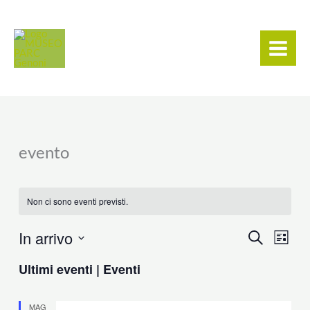
Vai
contenuto
al
contenuto
evento
Non ci sono eventi previsti.
In arrivo
CERCA
Eventi
Event
LISTA
Ricerca
Viste
Seleziona
Ultimi eventi | Eventi
e
Navig
la
viste
data.
MAG