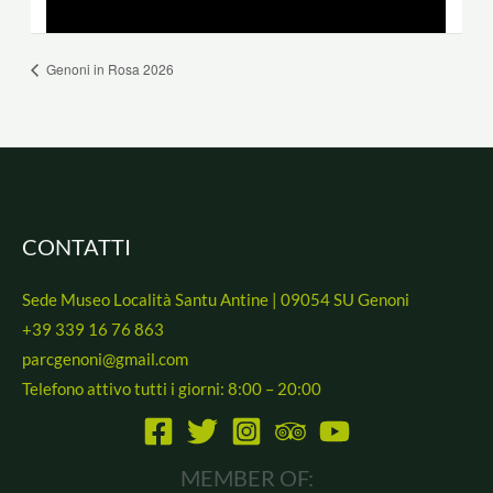
Genoni in Rosa 2026
CONTATTI
Sede Museo Località Santu Antine | 09054 SU Genoni
+39 339 16 76 863
parcgenoni@gmail.com
Telefono attivo tutti i giorni: 8:00 – 20:00
MEMBER OF: