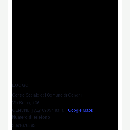
LUOGO
Centro Sociale del Comune di Genoni
Via Roma, 106
GENONI
,
ITALY
09054
Italia
+ Google Maps
Numero di telefono
3391676863