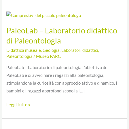
PaleoLab
–
PaleoLab – Laboratorio didattico
Laboratorio
didattico
di Paleontologia
di
Didattica museale
,
Geologia
,
Laboratori didattici
,
Paleontologia
Paleontologia
/
Museo PARC
PaleoLab – Laboratorio di paleontologia L’obiettivo dei
PaleoLab è di avvicinare i ragazzi alla paleontologia,
stimolandone la curiosità con approccio attivo e dinamico. I
bambini e i ragazzi approfondiscono la […]
Leggi tutto »
Geologia