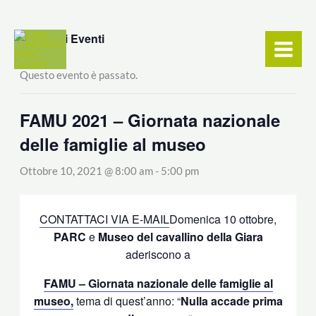
Vai
contenuto
al
« Tutti gli Eventi
contenuto
Questo evento è passato.
FAMU 2021 – Giornata nazionale
delle famiglie al museo
Ottobre 10, 2021 @ 8:00 am
-
5:00 pm
CONTATTACI VIA E-MAIL
Domenica 10 ottobre,
PARC
e
Museo del cavallino della Giara
aderiscono a
FAMU – Giornata nazionale delle famiglie al
museo,
tema di quest’anno: “
Nulla accade prima