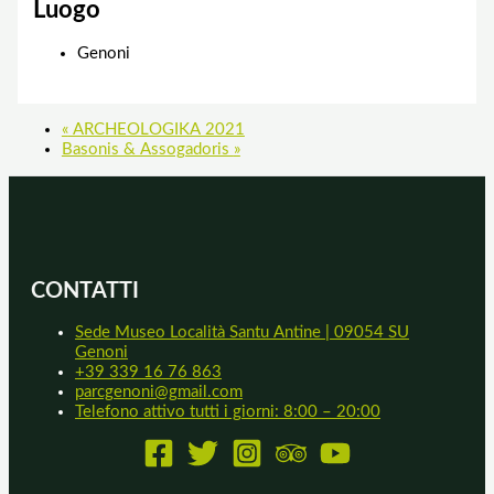
Luogo
Genoni
«
ARCHEOLOGIKA 2021
Basonis & Assogadoris
»
CONTATTI
Sede Museo Località Santu Antine | 09054 SU
Genoni
+39 339 16 76 863
parcgenoni@gmail.com
Telefono attivo tutti i giorni: 8:00 – 20:00