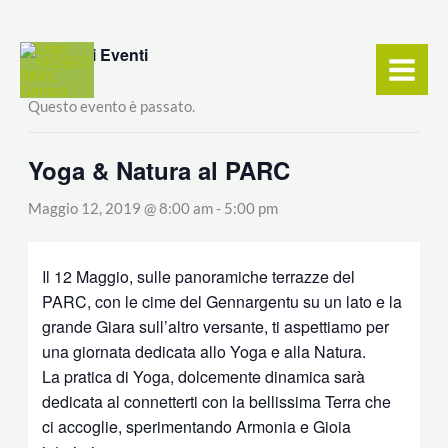
Vai
contenuto
al
« Tutti gli Eventi
contenuto
Questo evento è passato.
Yoga & Natura al PARC
Maggio 12, 2019 @ 8:00 am
-
5:00 pm
Il 12 Maggio, sulle panoramiche terrazze del
PARC, con le cime del Gennargentu su un lato e la
grande Giara sull’altro versante, ti aspettiamo per
una giornata dedicata allo Yoga e alla Natura.
La pratica di Yoga, dolcemente dinamica sarà
dedicata al connetterti con la bellissima Terra che
ci accoglie, sperimentando Armonia e Gioia