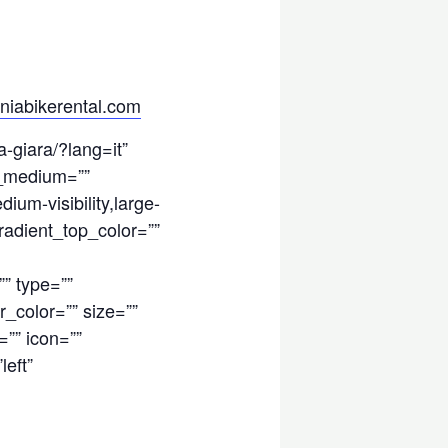
iniabikerental.com
a-giara/?lang=it”
nt_medium=””
ium-visibility,large-
gradient_top_color=””
” type=””
_color=”” size=””
=”” icon=””
left”