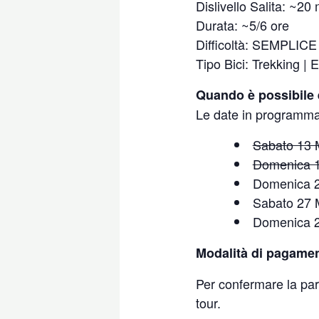
Dislivello Salita: ~20
Durata: ~5/6 ore
Difficoltà: SEMPLICE
Tipo Bici: Trekking | 
Quando è possibile ef
Le date in programma
Sabato 13 
Domenica 
Domenica 
Sabato 27 
Domenica 
Modalità di pagame
Per confermare la part
tour.