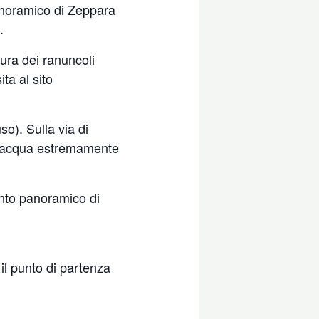
anoramico di Zeppara
.
tura dei ranuncoli
ta al sito
so). Sulla via di
 d’acqua estremamente
unto panoramico di
l punto di partenza