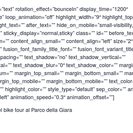
pe=”text” rotation_effect=”bounceIn” display_time=”1200″
cle” loop_animation=”off” highlight_width=”9″ highlight_t
ight_text=”” after_text=”” hide_on_mobile=”small-visibili
lity” sticky_display=”normal,sticky” class=”” id=”” before_te
”” content_align_small=”” content_align=”left” size=”2″
fusion_font_family_title_font=”” fusion_font_variant_titl
_spacing=”” text_shadow=”no” text_shadow_vertical=””
al=”” text_shadow_blur=”0″ text_shadow_color=”” mar
m=”” margin_top_small=”” margin_bottom_small=”” mar
gin_top_mobile=”” margin_bottom_mobile=”” text_color
” highlight_color=”” style_type=”default” sep_color=”” a
left” animation_speed=”0.3″ animation_offset=””]
el bike tour al Parco della Giara