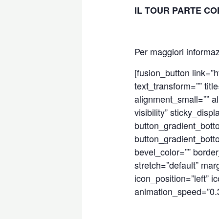
IL TOUR PARTE CO
Per maggiori informazio
[fusion_button link=”h
text_transform=”” titl
alignment_small=”” al
visibility” sticky_dis
button_gradient_bott
button_gradient_bott
bevel_color=”” border
stretch=”default” mar
icon_position=”left” 
animation_speed=”0.3″