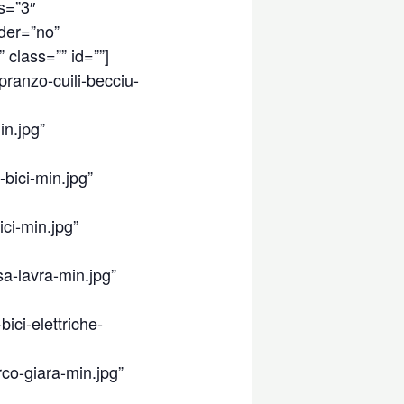
s=”3″
der=”no”
” class=”” id=””]
ranzo-cuili-becciu-
in.jpg”
bici-min.jpg”
ci-min.jpg”
a-lavra-min.jpg”
ici-elettriche-
co-giara-min.jpg”