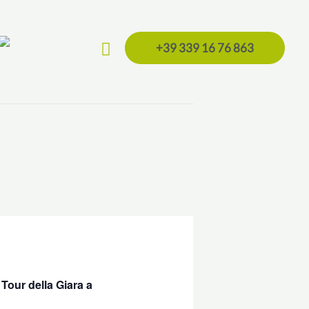
Cerca
+39 339 16 76 863
 Tour della Giara a