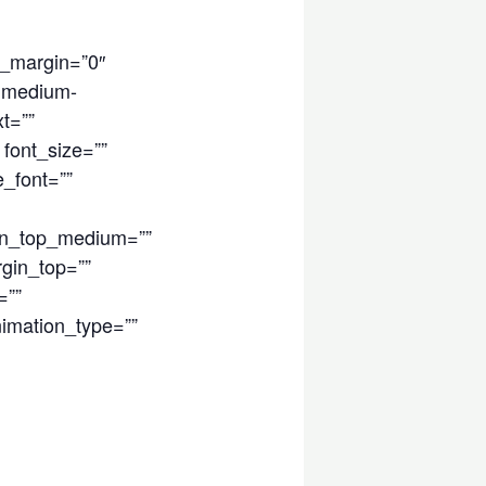
op_margin=”0″
ty,medium-
xt=””
 font_size=””
e_font=””
gin_top_medium=””
gin_top=””
=””
nimation_type=””