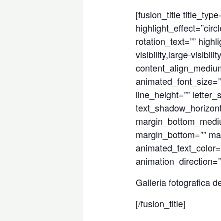
[fusion_title title_ty
highlight_effect=”cir
rotation_text=”” highl
visibility,large-visibi
content_align_medium=
animated_font_size=”” 
line_height=”” letter
text_shadow_horizont
margin_bottom_mediu
margin_bottom=”” mar
animated_text_color=”
animation_direction=”
Galleria fotografica d
[/fusion_title]