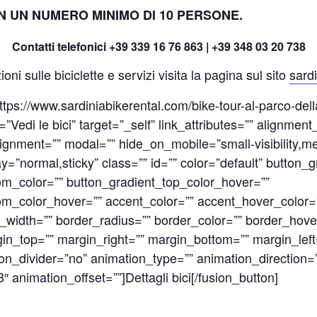
N UN NUMERO MINIMO DI 10 PERSONE.
Contatti telefonici +39 339 16 76 863 | +39 348 03 20 738
ni sulle biciclette e servizi visita la pagina sul sito
sard
ttps://www.sardiniabikerental.com/bike-tour-al-parco-dell
e=”Vedi le bici” target=”_self” link_attributes=”” alignme
ignment=”” modal=”” hide_on_mobile=”small-visibility,med
play=”normal,sticky” class=”” id=”” color=”default” button_
om_color=”” button_gradient_top_color_hover=””
om_color_hover=”” accent_color=”” accent_hover_color=”
_width=”” border_radius=”” border_color=”” border_hover
gin_top=”” margin_right=”” margin_bottom=”” margin_left
icon_divider=”no” animation_type=”” animation_direction=”
 animation_offset=””]Dettagli bici[/fusion_button]