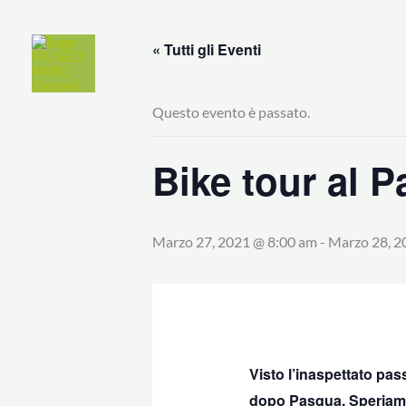
Vai
contenuto
al
« Tutti gli Eventi
MUSEO
PROPOS
contenuto
Questo evento è passato.
Bike tour al P
Marzo 27, 2021 @ 8:00 am
-
Marzo 28, 2
Visto l’inaspettato pas
dopo Pasqua. Speriamo