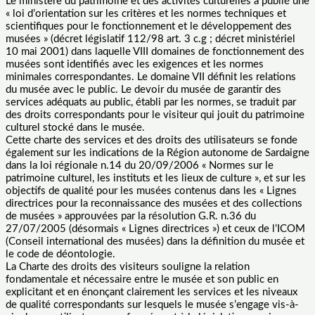
Le ministère du patrimoine et des activités culturelles a publié une
« loi d’orientation sur les critères et les normes techniques et
scientifiques pour le fonctionnement et le développement des
musées » (décret législatif 112/98 art. 3 c.g ; décret ministériel
10 mai 2001) dans laquelle VIII domaines de fonctionnement des
musées sont identifiés avec les exigences et les normes
minimales correspondantes. Le domaine VII définit les relations
du musée avec le public. Le devoir du musée de garantir des
services adéquats au public, établi par les normes, se traduit par
des droits correspondants pour le visiteur qui jouit du patrimoine
culturel stocké dans le musée.
Cette charte des services et des droits des utilisateurs se fonde
également sur les indications de la Région autonome de Sardaigne
dans la loi régionale n.14 du 20/09/2006 « Normes sur le
patrimoine culturel, les instituts et les lieux de culture », et sur les
objectifs de qualité pour les musées contenus dans les « Lignes
directrices pour la reconnaissance des musées et des collections
de musées » approuvées par la résolution G.R. n.36 du
27/07/2005 (désormais « Lignes directrices ») et ceux de l’ICOM
(Conseil international des musées) dans la définition du musée et
le code de déontologie.
La Charte des droits des visiteurs souligne la relation
fondamentale et nécessaire entre le musée et son public en
explicitant et en énonçant clairement les services et les niveaux
de qualité correspondants sur lesquels le musée s’engage vis-à-