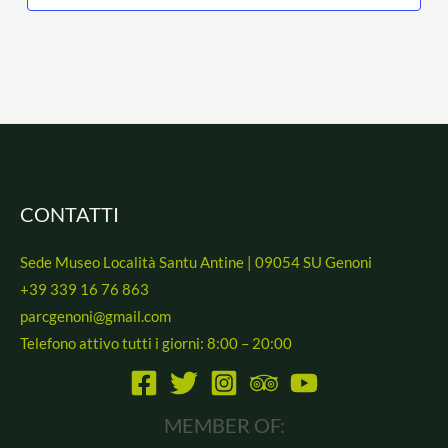
CONTATTI
Sede Museo Località Santu Antine | 09054 SU Genoni
+39 339 16 76 863
parcgenoni@gmail.com
Telefono attivo tutti i giorni: 8:00 – 20:00
MEMBER OF: